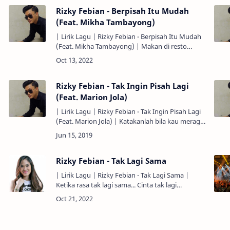
Rizky Febian - Berpisah Itu Mudah
(Feat. Mikha Tambayong)
| Lirik Lagu | Rizky Febian - Berpisah Itu Mudah
(Feat. Mikha Tambayong) | Makan di resto
terenak... Membaca di sudut paling tenang...
Menonton pertunjukan musi…
Rizky Febian - Tak Ingin Pisah Lagi
(Feat. Marion Jola)
| Lirik Lagu | Rizky Febian - Tak Ingin Pisah Lagi
(Feat. Marion Jola) | Katakanlah bila kau meragu
padaku Genggamlah jemariku melangkah
bersamaku lagi Lupak…
Rizky Febian - Tak Lagi Sama
| Lirik Lagu | Rizky Febian - Tak Lagi Sama |
Ketika rasa tak lagi sama... Cinta tak lagi
sempurna... Kadang kehilangan arah... Inginnya
'ku tetap pertahankan... Da…