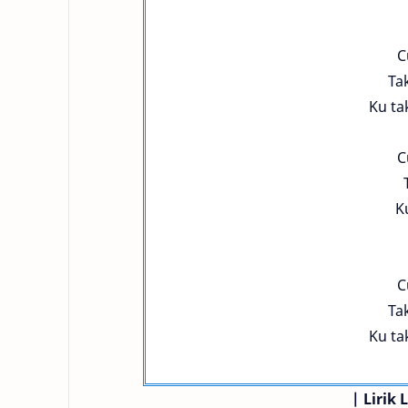
C
Ta
Ku ta
C
K
C
Ta
Ku ta
|
Lirik 