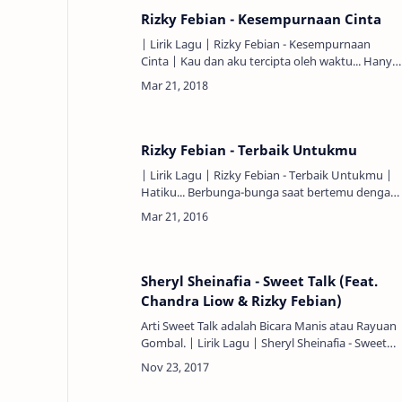
Rizky Febian - Kesempurnaan Cinta
| Lirik Lagu | Rizky Febian - Kesempurnaan
Cinta | Kau dan aku tercipta oleh waktu... Hanya
untuk saling mencintai... Mungkin Kita
ditakdirkan bersama... raju…
Rizky Febian - Terbaik Untukmu
| Lirik Lagu | Rizky Febian - Terbaik Untukmu |
Hatiku... Berbunga-bunga saat bertemu dengan
dirimu... Entah mengapa... Wajahmu... Terbayang
selalu dalam bena…
Sheryl Sheinafia - Sweet Talk (Feat.
Chandra Liow & Rizky Febian)
Arti Sweet Talk adalah Bicara Manis atau Rayuan
Gombal. | Lirik Lagu | Sheryl Sheinafia - Sweet
Talk (Feat. Chandra Liow & Rizky Febian) |
***Sheryl She…