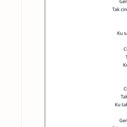
Ger
Tak ci
Ku s
C
K
C
Ta
Ku ta
Ger