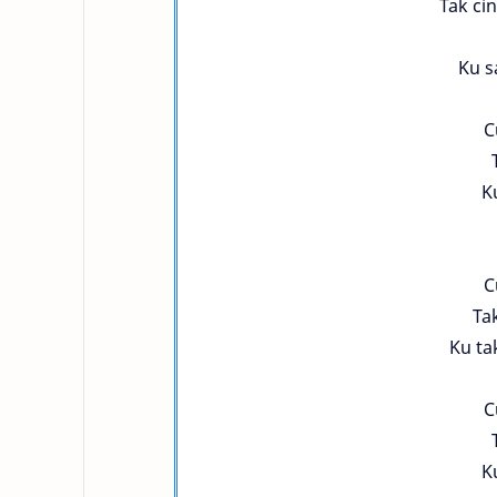
Tak ci
Ku s
C
K
C
Ta
Ku ta
C
K