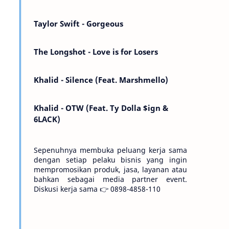
Kemarin telah hilang. Tomorrow will I find
the sun or will i…
Taylor Swift - Gorgeous
The Longshot - Love is for Losers
Khalid - Silence (Feat. Marshmello)
Khalid - OTW (Feat. Ty Dolla $ign &
6LACK)
Sepenuhnya membuka peluang kerja sama
dengan setiap pelaku bisnis yang ingin
mempromosikan produk, jasa, layanan atau
bahkan sebagai media partner event.
Diskusi kerja sama 👉 0898-4858-110