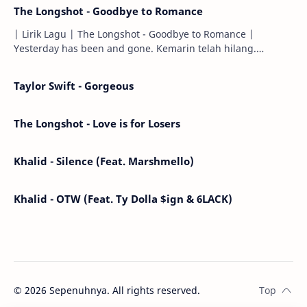
The Longshot - Goodbye to Romance
| Lirik Lagu | The Longshot - Goodbye to Romance |
Yesterday has been and gone. Kemarin telah hilang.
Tomorrow will I find the sun or will i…
Taylor Swift - Gorgeous
The Longshot - Love is for Losers
Khalid - Silence (Feat. Marshmello)
Khalid - OTW (Feat. Ty Dolla $ign & 6LACK)
©
2026
Sepenuhnya. All rights reserved.