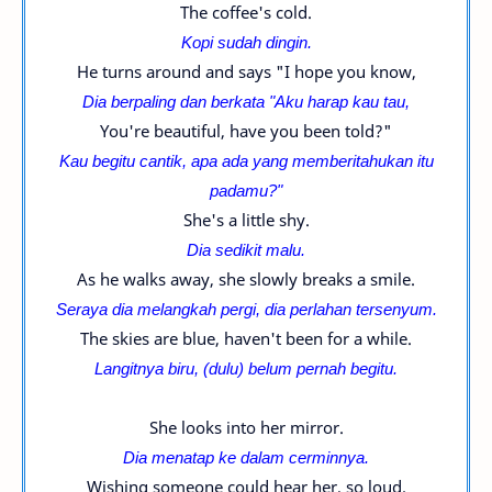
The coffee's cold.
Kopi sudah dingin.
He turns around and says "I hope you know,
Dia berpaling dan berkata "Aku harap kau tau,
You're beautiful, have you been told?"
Kau begitu cantik, apa ada yang memberitahukan itu
padamu?"
She's a little shy.
Dia sedikit malu.
As he walks away, she slowly breaks a smile.
Seraya dia melangkah pergi, dia perlahan tersenyum.
The skies are blue, haven't been for a while.
Langitnya biru, (dulu) belum pernah begitu.
She looks into her mirror.
Dia menatap ke dalam cerminnya.
Wishing someone could hear her, so loud.