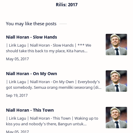
Rilis: 2017
You may like these posts
Niall Horan - Slow Hands
| Lirik Lagu | Niall Horan - Slow Hands | *** We
should take this back to my place, Kita harus
membawa ini kembali ke tempatku, That's what she
said right to …
Niall Horan - On My Own
| Lirik Lagu | Niall Horan - On My Own | Everybody's
got somebody. Semua orang memiliki seseorang (di
sisinya). I just wanna be alone. Aku hanya ingin
sendir…
Niall Horan - This Town
| Lirik Lagu | Niall Horan - This Town | Waking up to
kiss you and nobody's there, Bangun untuk
menciummu dan tidak ada siapapun di sana, The