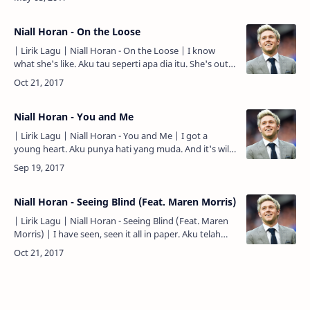
smell of your pe…
Niall Horan - On the Loose
| Lirik Lagu | Niall Horan - On the Loose | I know
what she's like. Aku tau seperti apa dia itu. She's out
of her mind. Dia keluar dari pikirannya (gila). An…
Niall Horan - You and Me
| Lirik Lagu | Niall Horan - You and Me | I got a
young heart. Aku punya hati yang muda. And it's wild
and free. Dan liar dan bebas. And I don't know where
i…
Niall Horan - Seeing Blind (Feat. Maren Morris)
| Lirik Lagu | Niall Horan - Seeing Blind (Feat. Maren
Morris) | I have seen, seen it all in paper. Aku telah
melihat, melihat semua itu di dalam kertas. Wat…