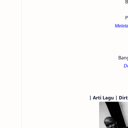
B
P
Meleta
Bang
Do
|
Arti Lagu | Dir