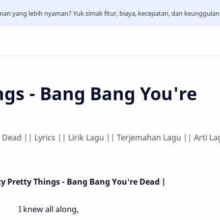
aman yang lebih nyaman? Yuk simak fitur, biaya, kecepatan, dan keunggula
ings - Bang Bang You're
 Dead || Lyrics || Lirik Lagu || Terjemahan Lagu || Arti La
rty Pretty Things - Bang Bang You're Dead |
I knew all along,