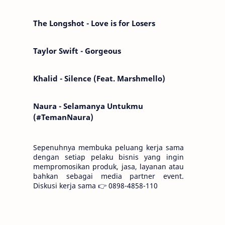
Kemarin telah hilang. Tomorrow will I find
the sun or will i…
The Longshot - Love is for Losers
Taylor Swift - Gorgeous
Khalid - Silence (Feat. Marshmello)
Naura - Selamanya Untukmu
(#TemanNaura)
Sepenuhnya membuka peluang kerja sama
dengan setiap pelaku bisnis yang ingin
mempromosikan produk, jasa, layanan atau
bahkan sebagai media partner event.
Diskusi kerja sama 👉 0898-4858-110