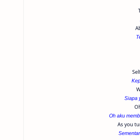
A
T
Sel
Kepu
W
Siapa 
Oh
Oh aku membe
As you tu
Sementara