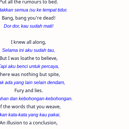
Put all the rumours to bed.
takkan semua isu ke tempat tidur.
Bang, bang you're dead!
Dor dor, kau sudah mati!
I knew all along,
Selama ini aku sudah tau,
But I was loathe to believe,
Tapi aku benci untuk percaya,
here was nothing but spite,
ak ada yang lain selain dendam,
Fury and lies.
han dan kebohongan-
kebohongan.
f the words that you weave,
kan kata-kata yang kau pakai,
An illusion to a conclusion,