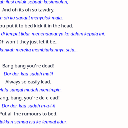
h ilusi untuk sebuah kesimpulan,
And oh its oh so tawdry,
n oh itu sangat menyolok mata,
u put it to bed kick it in the head.
 di tempat tidur, menendangnya ke dalam kepala ini.
h won't they just let it be...
akankah mereka membiarkannya saja...
Bang bang you're dead!
Dor dor, kau sudah mati!
Always so easily lead.
lalu sangat mudah memimpin.
ang, bang, you're de-e-ead!
Dor dor, kau sudah m-a-t-i!
Put all the rumours to bed.
takkan semua isu ke tempat tidur.