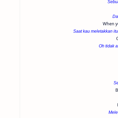
Sebua
Da
When yo
Saat kau meletakkan itu
O
Oh tidak 
Se
B
Mele