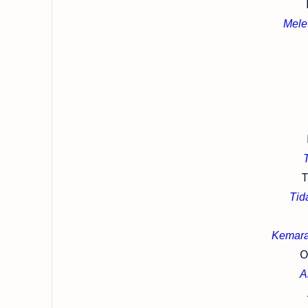
Mele
T
Tid
Kemara
O
A