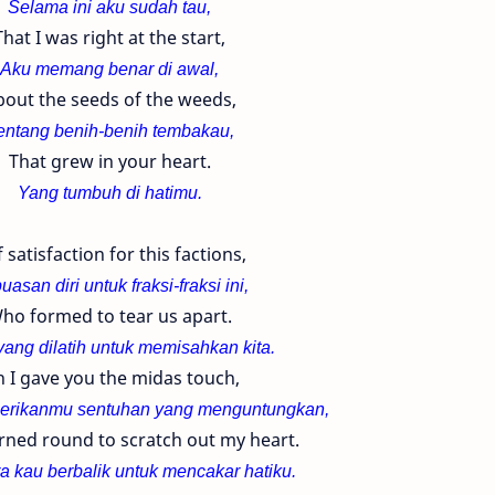
Selama ini aku sudah tau,
That I was right at the start,
Aku memang benar di awal,
bout the seeds of the weeds,
entang benih-benih tembakau,
That grew in your heart.
Yang tumbuh di hatimu.
f satisfaction for this factions,
asan diri untuk fraksi-fraksi ini,
ho formed to tear us apart.
yang dilatih untuk memisahkan kita.
 I gave you the midas touch,
rikanmu sentuhan yang menguntungkan,
rned round to scratch out my heart.
 kau berbalik untuk mencakar hatiku.