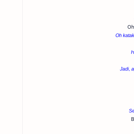
Oh
Oh kata
H
Jadi, 
Se
B