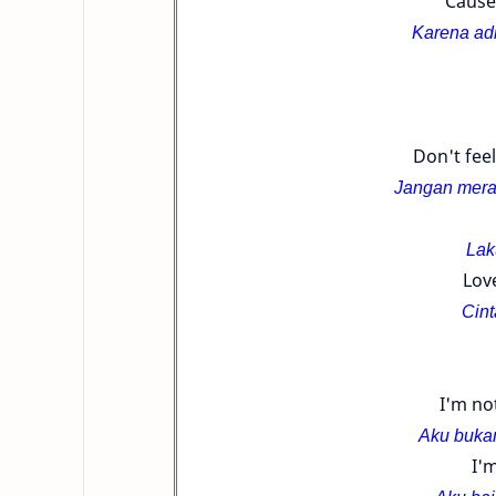
'Cause
Karena adi
Don't fee
Jangan meras
Lak
Lov
Cint
I'm no
Aku bukan
I'