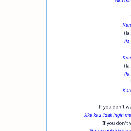
Aku bai
Kar
(la,
(la,
Kar
(la,
(la,
Kar
If you don't 
Jika kau tidak ingin 
If you don't