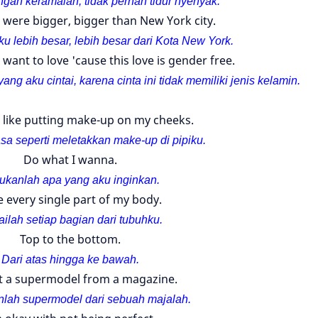
gan keramaian, tidak pernah tidur nyenyak.
s were bigger, bigger than New York city.
u lebih besar, lebih besar dari Kota New York.
I want to love 'cause this love is gender free.
ng aku cintai, karena cinta ini tidak memiliki jenis kelamin.
l like putting make-up on my cheeks.
a seperti meletakkan make-up di pipiku.
Do what I wanna.
ukanlah apa yang aku inginkan.
e every single part of my body.
ailah setiap bagian dari tubuhku.
Top to the bottom.
Dari atas hingga ke bawah.
t a supermodel from a magazine.
lah supermodel dari sebuah majalah.