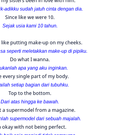
 my sisters been in love with him.
k-adikku sudah jatuh cinta dengan dia.
Since like we were 10.
Sejak usia kami 10 tahun.
l like putting make-up on my cheeks.
a seperti meletakkan make-up di pipiku.
Do what I wanna.
ukanlah apa yang aku inginkan.
e every single part of my body.
ailah setiap bagian dari tubuhku.
Top to the bottom.
Dari atas hingga ke bawah.
t a supermodel from a magazine.
lah supermodel dari sebuah majalah.
m okay with not being perfect.