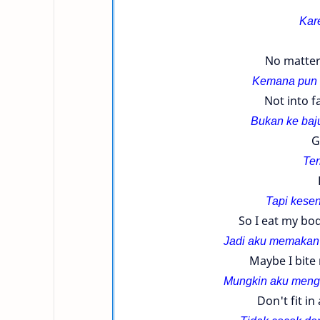
Kar
No matter
Kemana pun a
Not into f
Bukan ke baj
G
Ter
Tapi kese
So I eat my bod
Jadi aku memakan b
Maybe I bite 
Mungkin aku menggi
Don't fit i