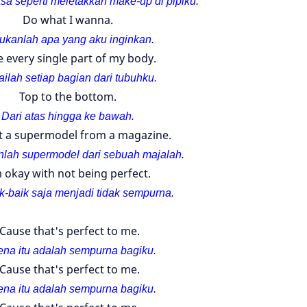
a seperti meletakkan make-up di pipiku.
Do what I wanna.
ukanlah apa yang aku inginkan.
e every single part of my body.
ailah setiap bagian dari tubuhku.
Top to the bottom.
Dari atas hingga ke bawah.
t a supermodel from a magazine.
lah supermodel dari sebuah majalah.
m okay with not being perfect.
k-baik saja menjadi tidak sempurna.
'Cause that's perfect to me.
ena itu adalah sempurna bagiku.
'Cause that's perfect to me.
ena itu adalah sempurna bagiku.