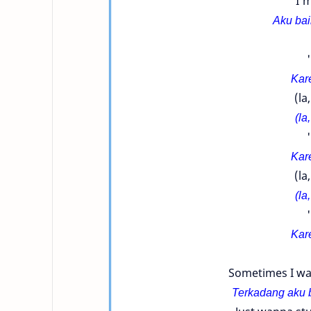
I'
Aku bai
Kar
(la,
(la,
Kar
(la,
(la,
Kar
Sometimes I wak
Terkadang aku b