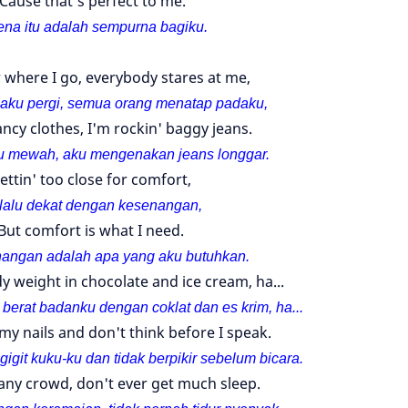
'Cause that's perfect to me.
ena itu adalah sempurna bagiku.
 where I go, everybody stares at me,
ku pergi, semua orang menatap padaku,
ancy clothes, I'm rockin' baggy jeans.
u mewah, aku mengenakan jeans longgar.
ettin' too close for comfort,
lalu dekat dengan kesenangan,
But comfort is what I need.
nangan adalah apa yang aku butuhkan.
y weight in chocolate and ice cream, ha...
erat badanku dengan coklat dan es krim, ha...
my nails and don't think before I speak.
git kuku-ku dan tidak berpikir sebelum bicara.
n any crowd, don't ever get much sleep.