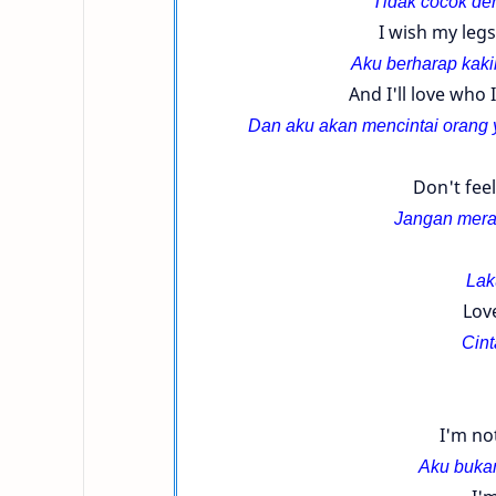
Tidak cocok den
I wish my leg
Aku berharap kakik
And I'll love who 
Dan aku akan mencintai orang ya
Don't fee
Jangan meras
Lak
Lov
Cint
I'm no
Aku bukan