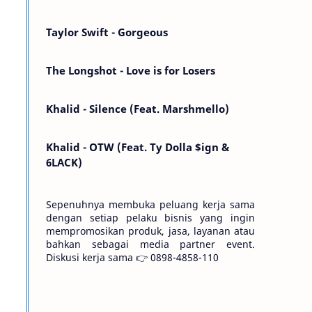
Kemarin telah hilang. Tomorrow will I find
the sun or will i…
Taylor Swift - Gorgeous
The Longshot - Love is for Losers
Khalid - Silence (Feat. Marshmello)
Khalid - OTW (Feat. Ty Dolla $ign &
6LACK)
Sepenuhnya membuka peluang kerja sama
dengan setiap pelaku bisnis yang ingin
mempromosikan produk, jasa, layanan atau
bahkan sebagai media partner event.
Diskusi kerja sama 👉 0898-4858-110