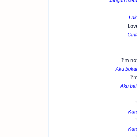
Jangan meras
Lak
Lov
Cint
I'm no
Aku bukan
I'
Aku bai
Kar
Kar