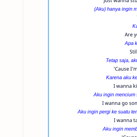
Just wanna stu
(Aku) hanya ingin 
Ka
Are 
Apa k
Sti
Tetap saja, a
'Cause I'
Karena aku ke
I wanna ki
Aku ingin mencium s
I wanna go som
Aku ingin pergi ke suatu 
I wanna t
Aku ingin memb