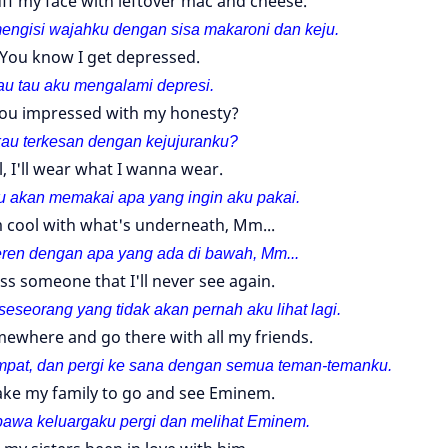
ff my face with leftover mac and cheese.
mengisi wajahku dengan sisa m
akaroni dan keju.
You know I get depressed.
u tau aku mengalami depresi.
you impressed with my honesty?
au terkesan dengan kejujuranku?
ll, I'll wear what I wanna wear.
ku akan memakai apa yang ingin aku pakai.
m cool with what's underneath, Mm...
ren dengan apa yang ada di bawah, Mm...
ss someone that I'll never see again.
eseorang yang tidak akan pernah aku lihat lagi.
ewhere and go there with all my friends.
tempat, dan pergi ke sana dengan semua teman-temanku.
ake my family to go and see Eminem.
awa keluargaku pergi dan melihat Eminem.