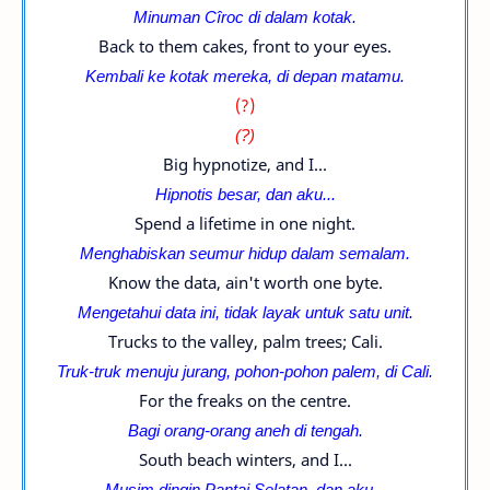
Minuman
Cîroc di dalam kotak.
Back to them cakes, front to your eyes.
Kembali ke kotak mereka, di depan matamu.
(?)
(?)
Big hypnotize, and I...
Hipnotis besar, dan aku...
Spend a lifetime in one night.
Menghabiskan seumur hidup dalam semalam.
Know the data, ain't worth one byte.
Mengetahui data ini, tidak layak untuk satu unit.
Trucks to the valley, palm trees; Cali.
Truk-truk menuju jurang, pohon-pohon palem, di Cali.
For the freaks on the centre.
Bagi orang-orang aneh di tengah.
South beach winters, and I...
Musim dingin Pantai Selatan, dan aku...