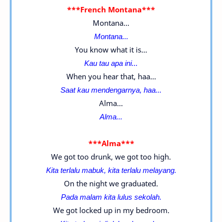
***French Montana***
Montana...
Montana...
You know what it is...
Kau tau apa ini...
When you hear that, haa...
Saat kau mendengarnya, haa...
Alma...
Alma...
***Alma***
We got too drunk, we got too high.
Kita terlalu mabuk, kita terlalu melayang.
On the night we graduated.
Pada malam kita lulus sekolah.
We got locked up in my bedroom.