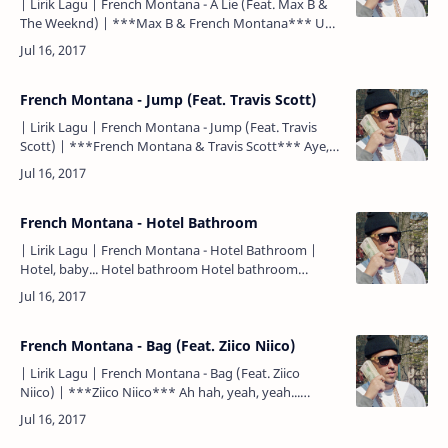
| Lirik Lagu | French Montana - A Lie (Feat. Max B &
The Weeknd) | ***Max B & French Montana*** Uh,
Boss Don shit (Coke Boy, baby) Thought I'd have a…
French Montana - Jump (Feat. Travis Scott)
| Lirik Lagu | French Montana - Jump (Feat. Travis
Scott) | ***French Montana & Travis Scott*** Aye,
Trav This one for the wave culture (woo!) So prolifi…
French Montana - Hotel Bathroom
| Lirik Lagu | French Montana - Hotel Bathroom |
Hotel, baby... Hotel bathroom Hotel bathroom
Smoking in the bathroom To the hotel bathroom
Hotel couch, fu…
French Montana - Bag (Feat. Ziico Niico)
| Lirik Lagu | French Montana - Bag (Feat. Ziico
Niico) | ***Ziico Niico*** Ah hah, yeah, yeah...
(Niico) ***Ziico Niico & French Montana*** I slap
her …