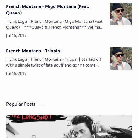
French Montana - Migo Montana (Feat.
Quavo)
| Lirik Lagu | French Montana - Migo Montana (Feat.
Quavo) | ***Quavo & French Montana*** We made
a mill' off a trap phone Shawty get me in a mood Blew
a…
French Montana - Trippin
| Lirik Lagu | French Montana - Trippin | Started off
with a simple twist of fate Boyfriend gonna come
catch my fade Mama said, "Come in, it's gettin' late"
…
Popular Posts