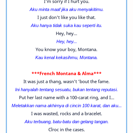
I'm sorry if I hurt you.
Aku minta maaf jika aku menyakitimu.
I just don't like you like that.
Aku hanya tidak suka kau seperti itu.
Hey, hey...
Hey, hey...
You know your boy, Montana.
Kau kenal kekasihmu, Montana.
***French Montana & Alma***
It was just a thang, wasn't 'bout the fame.
Ini hanyalah tentang sesuatu, bukan tentang reputasi.
Put her last name with a 100-carat ring, and I...
Meletakkan nama akhirnya di cincin 100 karat, dan aku...
I was wasted, rocks and a bracelet.
Aku terbuang, batu-batu dan gelang tangan.
Cîroc in the cases.