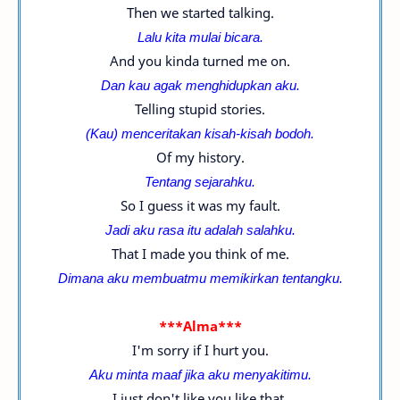
Then we started talking.
Lalu kita mulai bicara.
And you kinda turned me on.
Dan kau agak menghidupkan aku.
Telling stupid stories.
(Kau) menceritakan kisah-kisah bodoh.
Of my history.
Tentang sejarahku.
So I guess it was my fault.
Jadi aku rasa itu adalah salahku.
That I made you think of me.
Dimana aku membuatmu memikirkan tentangku.
***Alma***
I'm sorry if I hurt you.
Aku minta maaf jika aku menyakitimu.
I just don't like you like that.