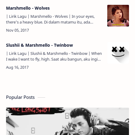
Marshmello - Wolves
| Lirik Lagu | Marshmello - Wolves | In your eyes,
there's a heavy blue. Di dalam matamu itu, ada
kesedihan yang berat. One to love, and one to lose.
Salah satuny…
Slushii & Marshmello - Twinbow
| Lirik Lagu | Slushii & Marshmello - Twinbow | When
I wake I want to fly, high. Saat aku bangun, aku ingin
terbang, tinggi. Higher, and higher, and high…
Popular Posts