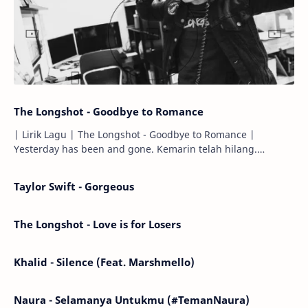
The Longshot - Goodbye to Romance
| Lirik Lagu | The Longshot - Goodbye to Romance |
Yesterday has been and gone. Kemarin telah hilang.
Tomorrow will I find the sun or will i…
Taylor Swift - Gorgeous
The Longshot - Love is for Losers
Khalid - Silence (Feat. Marshmello)
Naura - Selamanya Untukmu (#TemanNaura)