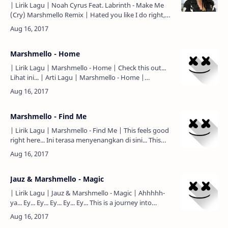
| Lirik Lagu | Noah Cyrus Feat. Labrinth - Make Me
(Cry) Marshmello Remix | Hated you like I do right,
do right... Membencimu seperti yang aku lakukan...
Lik…
Marshmello - Home
| Lirik Lagu | Marshmello - Home | Check this out...
Lihat ini... | Arti Lagu | Marshmello - Home |
Penyanyi: M…
Marshmello - Find Me
| Lirik Lagu | Marshmello - Find Me | This feels good
right here... Ini terasa menyenangkan di sini... This
feels good right here... Ini terasa menyenangkan…
Jauz & Marshmello - Magic
| Lirik Lagu | Jauz & Marshmello - Magic | Ahhhhh-
ya... Ey... Ey... Ey... Ey... Ey... This is a journey into
sound. Ini adalah sebuah perjalanan menuju …