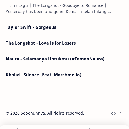
| Lirik Lagu | The Longshot - Goodbye to Romance |
Yesterday has been and gone. Kemarin telah hilang.
Tomorrow will I find the sun or will i…
Taylor Swift - Gorgeous
The Longshot - Love is for Losers
Naura - Selamanya Untukmu (#TemanNaura)
Khalid - Silence (Feat. Marshmello)
©
2026
Sepenuhnya. All rights reserved.