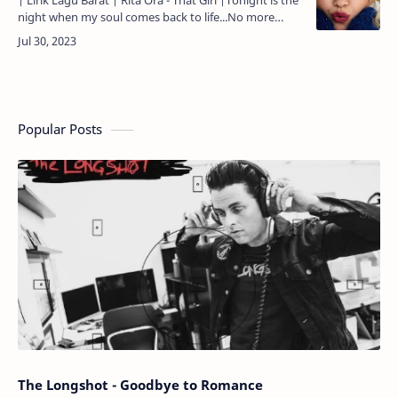
| Lirik Lagu Barat | Rita Ora - That Girl |Tonight is the
night when my soul comes back to life...No more
fears, only glitter in my eyes...Diamond tears all in
streams baby, j…
Popular Posts
The Longshot - Goodbye to Romance