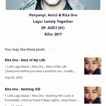
Penyanyi:
Avicii
& Rita Ora
Lagu:
Lonely Together
EP: AVĪCI (01)
Rilis: 2017
You may like these posts
Rita Ora - Rest of My Life
| Lirik Lagu Barat | Rita Ora - Rest of My Life
|Everyone before you was a practice run...I really
thought that they would be the perfect one...But all
they really taught was …
Rita Ora - Notting Hill
| Lirik Lagu Barat | Rita Ora - Notting Hill |Lost in
Portobello...Find us there Friday nights...Stay there 'til
the market...Opens up right at nine...We were broke