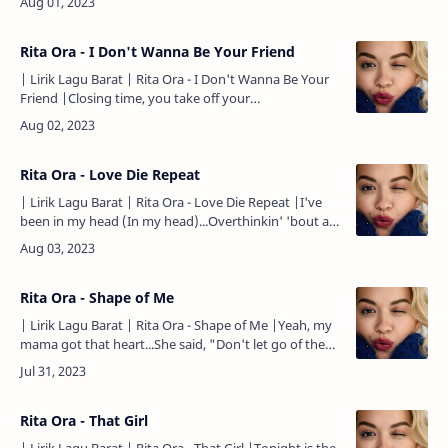
but that w…
Rita Ora - I Don't Wanna Be Your Friend
| Lirik Lagu Barat | Rita Ora - I Don't Wanna Be Your
Friend |Closing time, you take off your
jumper...Home and dry, feels like better weather...But
then I can't string words …
Rita Ora - Love Die Repeat
| Lirik Lagu Barat | Rita Ora - Love Die Repeat |I've
been in my head (In my head)...Overthinkin' 'bout all
the time that's left (Time that's left)...Yeah, I'm scared
that I'l…
Rita Ora - Shape of Me
| Lirik Lagu Barat | Rita Ora - Shape of Me |Yeah, my
mama got that heart...She said, "Don't let go of the
parts...That keep you younger...Keep you
younger"...So, I broke that…
Rita Ora - That Girl