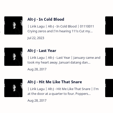
Alt-J - In Cold Blood
| Lirik Lagu | Alt-J - In Cold Blood | 01110011
Crying zeros and I'm hearing 111s Cut my
l
somersaults and my backflip Pool, summer,
summer, pool, pool summer Ki…
Alt-J - Last Year
| Lirik Lagu | Alt-J - Last Year | January came and
took my heart away. Januari datang dan
mengalihkan perhatianku. February felt the
same. Februari (masih) …
Alt-J - Hit Me Like That Snare
| Lirik Lagu | Alt-J - Hit Me Like That Snare | I'm
at the door at a quarter to four. Poppers
popping baby might take some more I'm fucking
loose, you're gor…