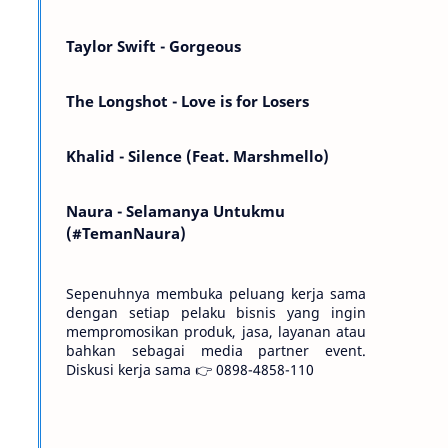
Kemarin telah hilang. Tomorrow will I find
the sun or will i…
Taylor Swift - Gorgeous
The Longshot - Love is for Losers
Khalid - Silence (Feat. Marshmello)
Naura - Selamanya Untukmu
(#TemanNaura)
Sepenuhnya membuka peluang kerja sama
dengan setiap pelaku bisnis yang ingin
mempromosikan produk, jasa, layanan atau
bahkan sebagai media partner event.
Diskusi kerja sama 👉 0898-4858-110