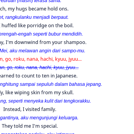
Februari (masih) terasa sama.
ch, my hugs became hold ons.
t, rangkulan
ku menjadi berpaut.
 I huffed like porridge on the boil.
 terengah-engah seperti bubur mendidih.
y, I'm downwind from your shampoo.
i Mei, aku melawan angin dari sampo-mu.
san, go, roku, nana, hachi, kyuu, jyuu...
san, go, roku, nana, hachi, kyuu, jyuu...
learned to count to ten in Japanese.
menghitung sampai sepuluh dalam bahasa jepang.
ly, like wiping skin from my skull.
ang, seperti menyeka kulit dari tengkorakku.
Instead, I visited family.
gantinya, aku mengunjungi keluarga.
They told me I'm special.