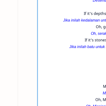
Desembe
If it's depth
Jika inilah kedalaman un
Oh, g
Oh, ser
If it's ston
Jika inilah batu untu
M
M
Oh, Mi