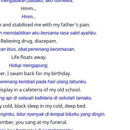
 mengatakan padaku, aku istimewa.
Hmm...
Hmm...
and stabilised me with my father's pain.
n menstabilkan aku bersama rasa sakit ayahku.
Relieving drug, diazepam.
an bius, obat penenang kecemasan.
Life floats away.
Hidup mengapung.
er, I swam back for my birthday.
berenang kembali pada hari ulang tahunku.
isplay in a cafeteria of my old school.
 api di sebuah kafetaria di sekolah lamaku.
 cold, black sleep in my cold, deep bed.
ginku, tidur nyenyak di tempat tidurku yang dingin.
mber, you sang at my funeral.