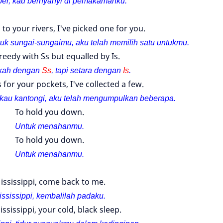
r, kau bernyanyi di pemakamanku.
s to your rivers, I've picked one for you.
tuk sungai-sungaimu, aku telah memilih satu untukmu.
reedy with Ss but equalled by Is.
akah dengan
Ss
, tapi setara dengan
Is
.
es for your pockets, I've collected a few.
k kau kantongi, aku telah mengumpulkan beberapa.
To hold you down.
Untuk menahanmu.
To hold you down.
Untuk menahanmu.
ississippi, come back to me.
ississippi, kembalilah padaku.
ssissippi, your cold, black sleep.