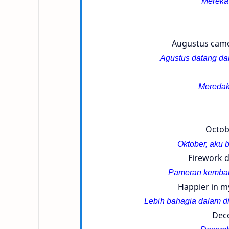
Mereka
Augustus came 
Agustus datang da
Meredak
Octob
Oktober, aku 
Firework d
Pameran kembang
Happier in my
Lebih bahagia dalam din
Dece