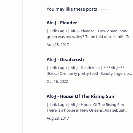
You may like these posts
Alt-J - Pleader
| Lirik Lagu | Alt-J - Pleader | How green, how
green was my valley? To be told of such hills. To
be held in such spots To behold such warmth Cal
to arms th…
Alt-J - Deadcrush
| Lirik Lagu | Alt-J - Deadcrush | ***Alt-J***
(Extra) Ordinarily pretty teeth Beauty lingers out
of reach You're my DC oh Lee, oh Man Ray went
cray cray over…
Alt-J - House Of The Rising Sun
| Lirik Lagu | Alt-J - House Of The Rising Sun |
There is a house in New Orleans. Ada sebuah
rumah di New Orleans (Kota di Louisiana) They
call the Rising Su…