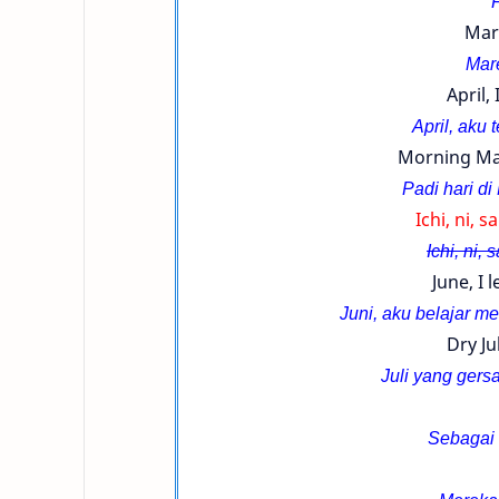
Mar
Mare
April,
April, aku
Morning Ma
Padi hari d
Ichi, ni, 
Ichi, ni, 
June, I 
Juni, aku belajar 
Dry Ju
Juli yang gers
Sebagai 