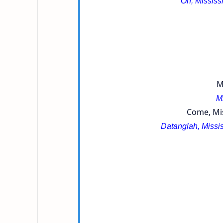
Oh, Mississ
M
M
Come, Mis
Datanglah, Missis