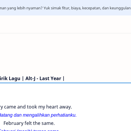
aman yang lebih nyaman? Yuk simak fitur, biaya, kecepatan, dan keunggula
irik Lagu | Alt-J - Last Year |
ry came and took my heart away.
datang dan mengalihkan perhatianku.
February felt the same.