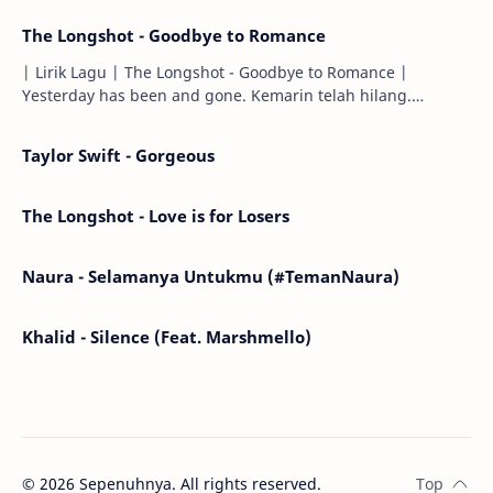
The Longshot - Goodbye to Romance
| Lirik Lagu | The Longshot - Goodbye to Romance |
Yesterday has been and gone. Kemarin telah hilang.
Tomorrow will I find the sun or will i…
Taylor Swift - Gorgeous
The Longshot - Love is for Losers
Naura - Selamanya Untukmu (#TemanNaura)
Khalid - Silence (Feat. Marshmello)
©
2026
Sepenuhnya. All rights reserved.