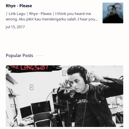
Rhye - Please
| Lirik Lagu | Rhye - Please | I think you heard me
wrong. Aku pikir kau mendengarku salah. I hear your
eyes. Aku mendengar matamu. I think it came out
wrong…
Popular Posts