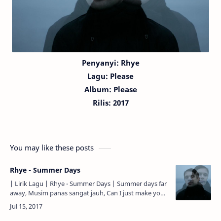
Penyanyi: Rhye
Lagu:
Please
Album:
Please
Rilis: 2017
You may like these posts
Rhye - Summer Days
| Lirik Lagu | Rhye - Summer Days | Summer days far
away, Musim panas sangat jauh, Can I just make you
stay? Bisakah aku membuat kau menetap? Come on,
give …