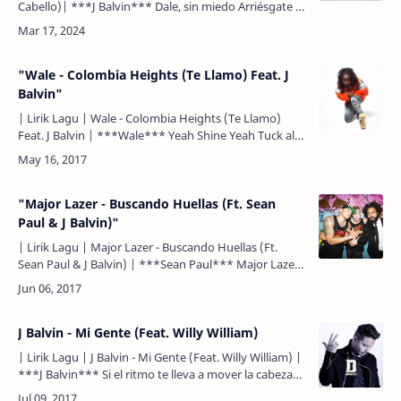
Cabello)| ***J Balvin*** Dale, sin miedo Arriésgate y
sígueme el juego Sola, creo Di a tus ami…
"Wale - Colombia Heights (Te Llamo) Feat. J
Balvin"
| Lirik Lagu | Wale - Colombia Heights (Te Llamo)
Feat. J Balvin | ***Wale*** Yeah Shine Yeah Tuck all
my diamonds Fuck the attention Lord, lord, lord, lord
F…
"Major Lazer - Buscando Huellas (Ft. Sean
Paul & J Balvin)"
| Lirik Lagu | Major Lazer - Buscando Huellas (Ft.
Sean Paul & J Balvin) | ***Sean Paul*** Major Lazer J
Balvin Tell dem gyals dem ***J Balvin*** Mai tú …
J Balvin - Mi Gente (Feat. Willy William)
| Lirik Lagu | J Balvin - Mi Gente (Feat. Willy William) |
***J Balvin*** Si el ritmo te lleva a mover la cabeza
Ya empezamos cómo es Mi música no discrimina…