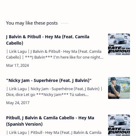
You may like these posts
J Balvin & Pitbull - Hey Ma (Feat. Camila
Cabello)
| Lirik Lagu | J Balvin & Pitbull - Hey Ma (Feat. Camila
Cabello) | ***J Balvin*** I'm here like for one night,
Aku di sini sepertinya hanya semalam, So we …
"Nicky Jam - Superhéroe (Feat. J Balvin)"
| Lirik Lagu | Nicky Jam - Superhéroe (Feat. J Balvin) |
Dice, dice Let go ***Nicky Jam*** Tú sabes
claramente lo que puede pasar Si alguno de los
villanos s…
Pitbull, J Balvin & Camila Cabello - Hey Ma
(Spanish Version)
| Lirik Lagu | Pitbull - Hey Ma (Feat. J Balvin & Camila