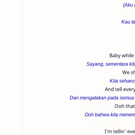
(Aku 
Kau ta
Baby while
Sayang, sementara kit
We sh
Kita seharu
And tell ever
Dan mengatakan pada semua or
Ooh that
Ooh bahwa kita menemu
I'm tellin' ev