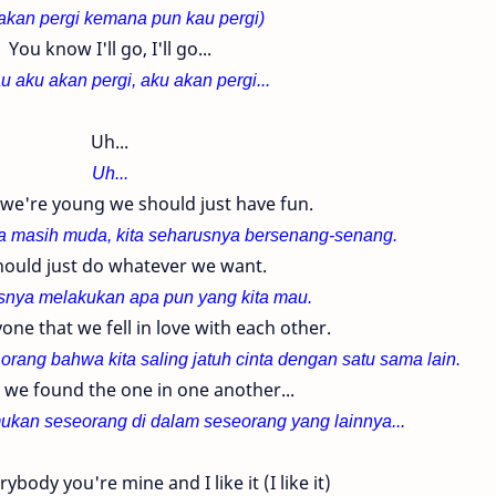
akan pergi kemana pun kau pergi)
You know I'll go, I'll go...
u aku akan pergi, aku akan pergi...
Uh...
Uh...
 we're young we should just have fun.
a masih muda, kita seharusnya bersenang-senang.
ould just do whatever we want.
snya melakukan apa pun yang kita mau.
yone that we fell in love with each other.
ang bahwa kita saling jatuh cinta dengan satu sama lain.
 we found the one in one another...
kan seseorang di dalam seseorang yang lainnya...
erybody you're mine and I like it (I like it)