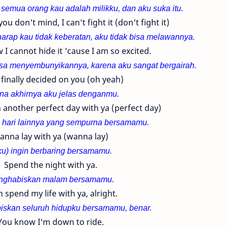
emua orang kau adalah milikku, dan aku suka itu.
ou don't mind, I can't fight it (don't fight it)
arap kau tidak keberatan, aku tidak bisa melawannya.
I cannot hide it 'cause I am so excited.
bisa menyembunyikannya, karena aku sangat bergairah.
 finally decided on you (oh yeah)
na akhirnya aku jelas denganmu.
n another perfect day with ya (perfect day)
h hari lainnya yang sempurna bersamamu.
anna lay with ya (wanna lay)
ku) ingin berbaring bersamamu.
Spend the night with ya.
nghabiskan malam bersamamu.
 spend my life with ya, alright.
iskan seluruh hidupku bersamamu, benar.
You know I'm down to ride.