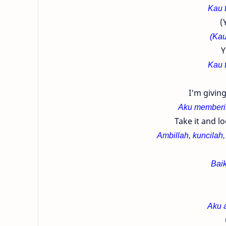
Kau 
(
(Kau
Y
Kau 
I'm giving
Aku memberik
Take it and l
Ambillah, kuncilah
Baik
Aku 