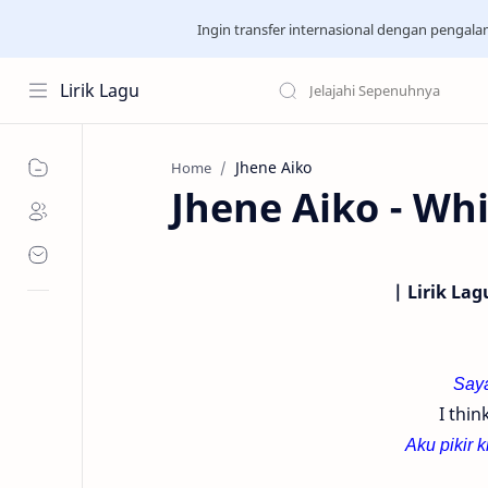
Ingin transfer internasional dengan pengal
Lirik Lagu
Jhene Aiko
Home
Jhene Aiko - Wh
| Lirik La
Saya
I thi
Aku pikir 