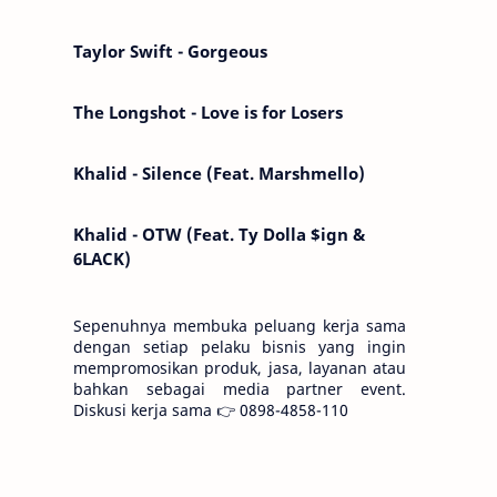
Kemarin telah hilang. Tomorrow will I find
the sun or will i…
Taylor Swift - Gorgeous
The Longshot - Love is for Losers
Khalid - Silence (Feat. Marshmello)
Khalid - OTW (Feat. Ty Dolla $ign &
6LACK)
Sepenuhnya membuka peluang kerja sama
dengan setiap pelaku bisnis yang ingin
mempromosikan produk, jasa, layanan atau
bahkan sebagai media partner event.
Diskusi kerja sama 👉 0898-4858-110