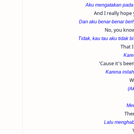
Aku mengatakan pada s
And I really hope y
Dan aku benar-benar berh
No, you know 
Tidak, kau tau aku tidak 
That I
Kare
'Cause it's bee
Karena inila
W
(A
Me
Then
Lalu menghab