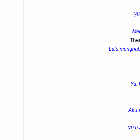
(A
Me
Then
Lalu menghab
Ya,
Aku 
(Aku 