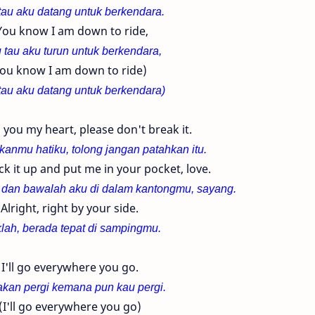
tau aku datang untuk berkendara.
You know I am down to ride,
 tau aku turun untuk berkendara,
ou know I am down to ride)
tau aku datang untuk berkendara)
 you my heart, please don't break it.
anmu hatiku, tolong jangan patahkan itu.
ock it up and put me in your pocket, love.
, dan bawalah aku di dalam kantongmu, sayang.
Alright, right by your side.
lah, berada tepat di sampingmu.
I'll go everywhere you go.
akan pergi kemana pun kau pergi.
(I'll go everywhere you go)