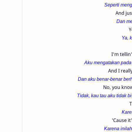
Seperti meng
And jus
Dan mela
Y
Ya, 
I'm telli
Aku mengatakan pada s
And I reall
Dan aku benar-benar berh
No, you know 
Tidak, kau tau aku tidak 
T
Kare
'Cause it
Karena inila