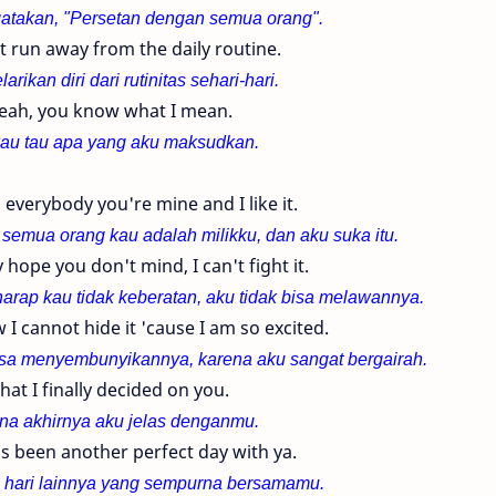
atakan, "Persetan dengan semua orang".
t run away from the daily routine.
rikan diri dari rutinitas sehari-hari.
eah, you know what I mean.
kau tau apa yang aku maksudkan.
n' everybody you're mine and I like it.
emua orang kau adalah milikku, dan aku suka itu.
y hope you don't mind, I can't fight it.
arap kau tidak keberatan, aku tidak bisa melawannya.
I cannot hide it 'cause I am so excited.
bisa menyembunyikannya, karena aku sangat bergairah.
hat I finally decided on you.
na akhirnya aku jelas denganmu.
's been another perfect day with ya.
h hari lainnya yang sempurna bersamamu.