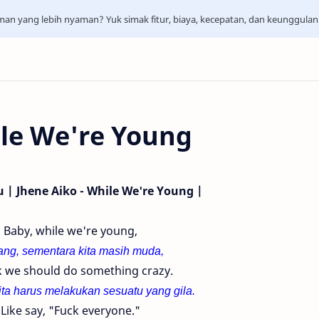
aman yang lebih nyaman? Yuk simak fitur, biaya, kecepatan, dan keunggula
ile We're Young
gu | Jhene Aiko - While We're Young |
Baby, while we're young,
ng, sementara kita masih muda,
nk we should do something crazy.
kita harus melakukan sesuatu yang gila.
Like say, "Fuck everyone."