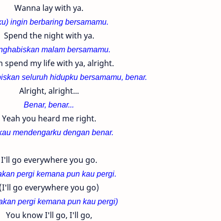
Wanna lay with ya.
ku) ingin berbaring bersamamu.
Spend the night with ya.
nghabiskan malam bersamamu.
 spend my life with ya, alright.
iskan seluruh hidupku bersamamu, benar.
Alright, alright...
Benar, benar...
Yeah you heard me right.
 kau mendengarku dengan benar.
I'll go everywhere you go.
akan pergi kemana pun kau pergi.
(I'll go everywhere you go)
akan pergi kemana pun kau pergi)
You know I'll go, I'll go,