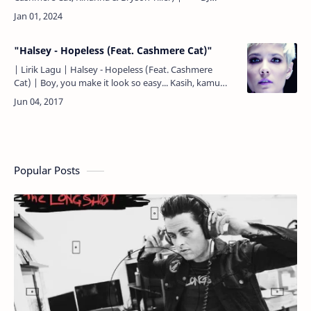
Khaled*** Another one. Satu lagi. We The Best music.
Kami M…
"Halsey - Hopeless (Feat. Cashmere Cat)"
| Lirik Lagu | Halsey - Hopeless (Feat. Cashmere
Cat) | Boy, you make it look so easy... Kasih, kamu
membuatnya terlihat begitu mudah... Promise that
I'm gonn…
Popular Posts