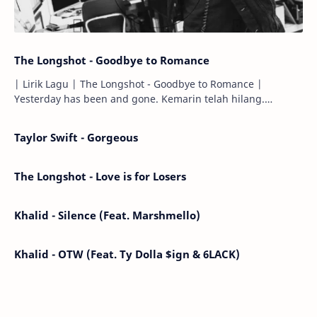
The Longshot - Goodbye to Romance
| Lirik Lagu | The Longshot - Goodbye to Romance |
Yesterday has been and gone. Kemarin telah hilang.
Tomorrow will I find the sun or will i…
Taylor Swift - Gorgeous
The Longshot - Love is for Losers
Khalid - Silence (Feat. Marshmello)
Khalid - OTW (Feat. Ty Dolla $ign & 6LACK)