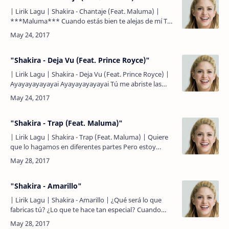
| Lirik Lagu | Shakira - Chantaje (Feat. Maluma) |
***Maluma*** Cuando estás bien te alejas de mí Te
sientes sola y siempre estoy ahí Es una guerra de
toma y …
"Shakira - Deja Vu (Feat. Prince Royce)"
| Lirik Lagu | Shakira - Deja Vu (Feat. Prince Royce) |
Ayayayayayayai Ayayayayayayai Tú me abriste las
heridas Que ya daba por curadas Con limón, tequila y
…
"Shakira - Trap (Feat. Maluma)"
| Lirik Lagu | Shakira - Trap (Feat. Maluma) | Quiere
que lo hagamos en diferentes partes Pero estoy
cansada de desilusiones Hace mucho tiempo no creo
en los …
"Shakira - Amarillo"
| Lirik Lagu | Shakira - Amarillo | ¿Qué será lo que
fabricas tú? ¿Lo que te hace tan especial? Cuando
hablo o pienso en tí Es imposible ser imparcial No es