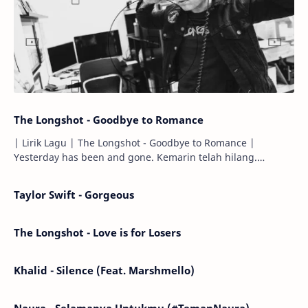
The Longshot - Goodbye to Romance
| Lirik Lagu | The Longshot - Goodbye to Romance |
Yesterday has been and gone. Kemarin telah hilang.
Tomorrow will I find the sun or will i…
Taylor Swift - Gorgeous
The Longshot - Love is for Losers
Khalid - Silence (Feat. Marshmello)
Naura - Selamanya Untukmu (#TemanNaura)