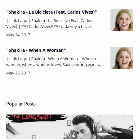
u…
"Shakira - La Bicicleta (Feat. Carlos Vives)"
| Lirik Lagu | Shakira - La Bicicleta (Feat. Carlos
Vives) | ***Carlos Vives*** Nada voy a hacer
rebuscando en las heridas del pasado No voy a
perder, yo no q…
"Shakira - When A Woman"
| Lirik Lagu | Shakira - When A Woman | When a
woman, when a woman loves, Saat seorang wanita,
saat seorang wanita mencintai, When a woman, when
a woman loves…
Popular Posts