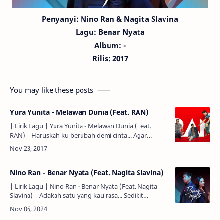
Penyanyi:
Nino Ran
& Nagita Slavina
Lagu:
Benar Nyata
Album: -
Rilis: 2017
You may like these posts
Yura Yunita - Melawan Dunia (Feat. RAN)
| Lirik Lagu | Yura Yunita - Melawan Dunia (Feat.
RAN) | Haruskah ku berubah demi cinta... Agar
mereka mau menerima... Ketidakbiasaan yang
terjalin... Antara kita…
Nino Ran - Benar Nyata (Feat. Nagita Slavina)
| Lirik Lagu | Nino Ran - Benar Nyata (Feat. Nagita
Slavina) | Adakah satu yang kau rasa... Sedikit
berbeda dari yang biasa... Menjadi satu tanda tanya...
Apa …