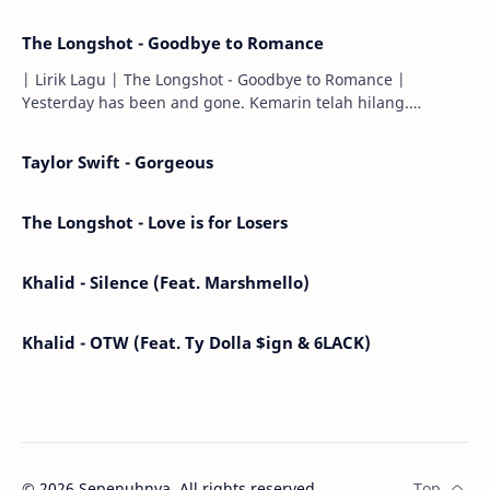
The Longshot - Goodbye to Romance
| Lirik Lagu | The Longshot - Goodbye to Romance |
Yesterday has been and gone. Kemarin telah hilang.
Tomorrow will I find the sun or will i…
Taylor Swift - Gorgeous
The Longshot - Love is for Losers
Khalid - Silence (Feat. Marshmello)
Khalid - OTW (Feat. Ty Dolla $ign & 6LACK)
©
2026
Sepenuhnya. All rights reserved.