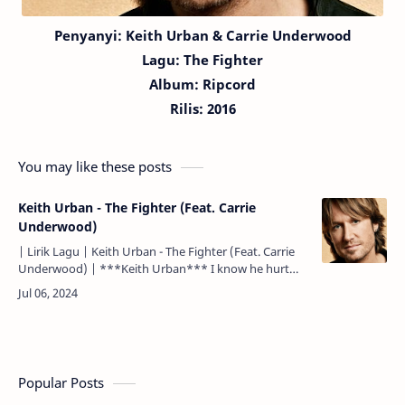
Penyanyi:
Keith Urban
& Carrie Underwood
Lagu:
The Fighter
Album: Ripcord
Rilis: 2016
You may like these posts
Keith Urban - The Fighter (Feat. Carrie
Underwood)
| Lirik Lagu | Keith Urban - The Fighter (Feat. Carrie
Underwood) | ***Keith Urban*** I know he hurt
you, Aku tau dia menyakitimu, Made you scared of
love, too …
Popular Posts