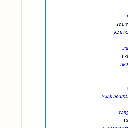
You'r
Kau ma
Ja
I 
Aku
(Aku) berusa
Yang
To