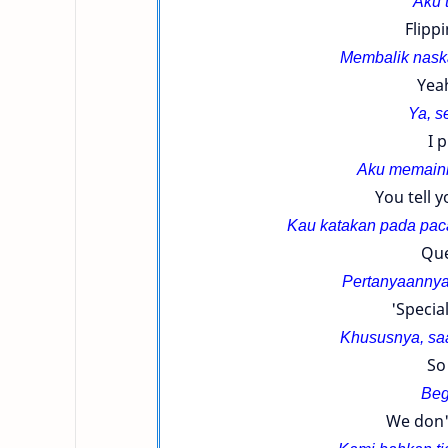
Aku 
Flippi
Membalik nask
Yeah
Ya, s
I 
Aku memaink
You tell 
Kau katakan pada pac
Que
Pertanyaannya
'Specia
Khususnya, saa
So
Beg
We don'