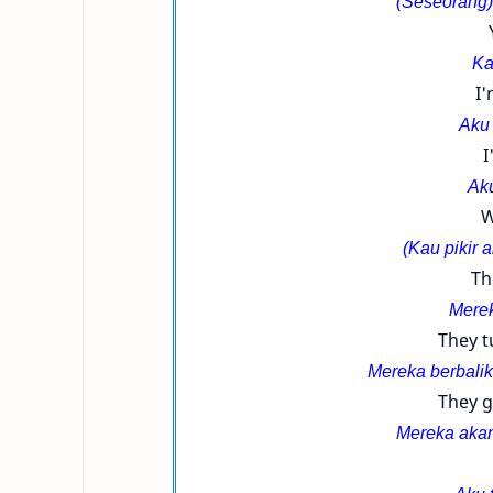
(Seseorang)
Ka
I'
Aku 
I
Aku
W
(Kau pikir 
Th
Merek
They t
Mereka berbali
They g
Mereka aka