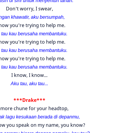
sih di sini untuk menyentuh tanah.
Don't worry, I swear,
ngan khawatir, aku bersumpah,
know you're trying to help me.
 tau kau berusaha membantuku.
know you're trying to help me.
 tau kau berusaha membantuku.
know you're trying to help me.
 tau kau berusaha membantuku.
I know, I know...
Aku tau, aku tau...
***Drake***
more chune for your headtop,
ak lagu kesukaan berada di depanmu,
ow you speak on my name, you know?