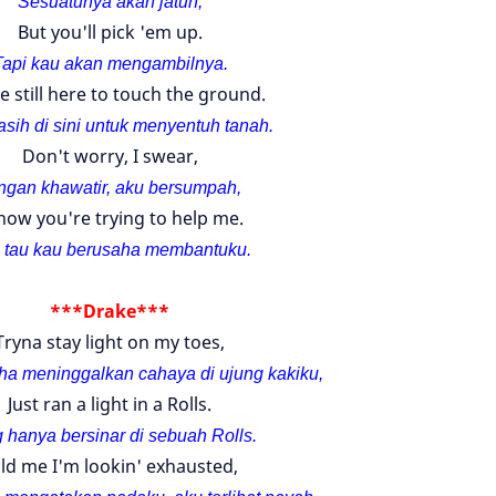
Sesuatunya akan jatuh,
But you'll pick 'em up.
Tapi kau akan mengambilnya.
e still here to touch the ground.
sih di sini untuk menyentuh tanah.
Don't worry, I swear,
ngan khawatir, aku bersumpah,
know you're trying to help me.
 tau kau berusaha membantuku.
***Drake***
Tryna stay light on my toes,
ha meninggalkan cahaya di ujung kakiku,
Just ran a light in a Rolls.
 hanya bersinar di sebuah Rolls.
ld me I'm lookin' exhausted,