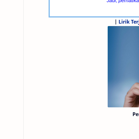
Jadi, perhati
|
Lirik T
Pe