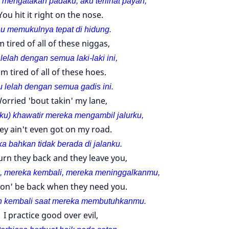
 mengatakan padaku, aku terlihat payah,
You hit it right on the nose.
u memukulnya tepat di hidung.
m tired of all of these niggas,
lelah dengan semua laki-laki ini,
'm tired of all of these hoes.
 lelah dengan semua gadis ini.
orried 'bout takin' my lane,
aku) khawatir mereka mengambil jalurku,
ey ain't even got on my road.
a bahkan tidak berada di jalanku.
urn they back and they leave you,
k, mereka kembali, mereka meninggalkanmu,
on' be back when they need you.
n kembali saat mereka membutuhkanmu.
I practice good over evil,