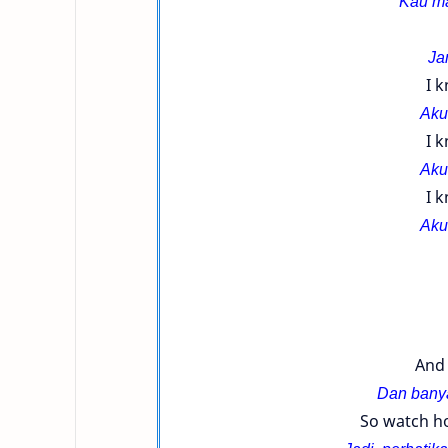
Kau ma
Ja
I 
Aku
I 
Aku
I 
Aku
And 
Dan bany
So watch h