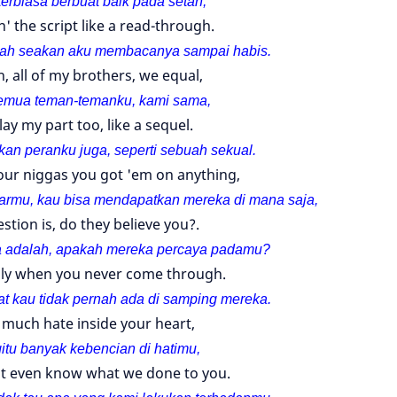
terbiasa berbuat baik pada setan,
n' the script like a read-through.
ah seakan aku membacanya sampai habis.
, all of my brothers, we equal,
emua teman-temanku, kami sama,
play my part too, like a sequel.
an peranku juga, seperti sebuah sekual.
your niggas you got 'em on anything,
armu, kau bisa mendapatkan mereka di mana saja,
stion is, do they believe you?.
 adalah, apakah mereka percaya padamu?
lly when you never come through.
t kau tidak pernah ada di samping mereka.
 much hate inside your heart,
itu banyak kebencian di hatimu,
t even know what we done to you.