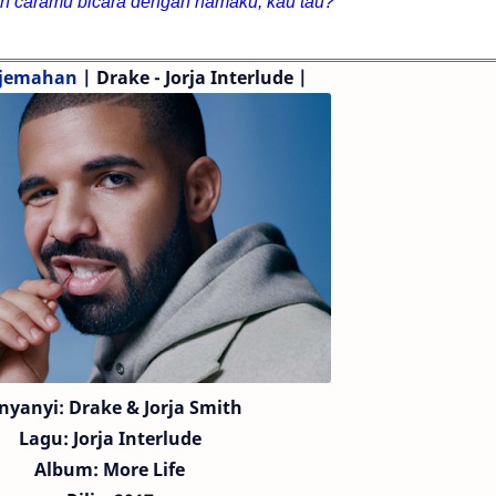
kan caramu bicara dengan namaku, kau tau?
erjemahan
| Drake - Jorja Interlude |
nyanyi: Drake & Jorja Smith
Lagu:
Jorja Interlude
Album: More Life