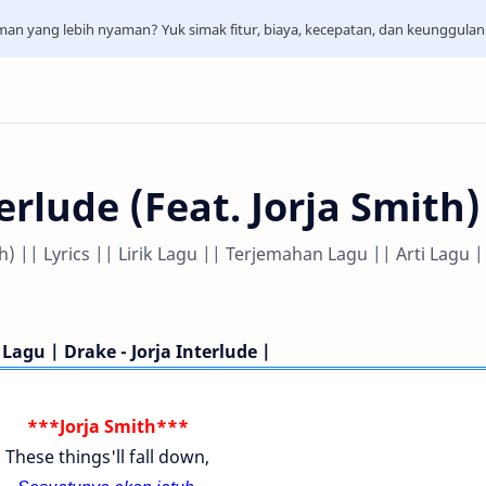
aman yang lebih nyaman? Yuk simak fitur, biaya, kecepatan, dan keunggula
erlude (Feat. Jorja Smith)
ith) || Lyrics || Lirik Lagu || Terjemahan Lagu || Arti Lagu |
k Lagu | Drake - Jorja Interlude |
***Jorja Smith***
These things'll fall down,