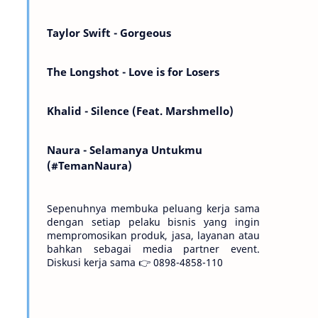
Kemarin telah hilang. Tomorrow will I find
the sun or will i…
Taylor Swift - Gorgeous
The Longshot - Love is for Losers
Khalid - Silence (Feat. Marshmello)
Naura - Selamanya Untukmu
(#TemanNaura)
Sepenuhnya membuka peluang kerja sama
dengan setiap pelaku bisnis yang ingin
mempromosikan produk, jasa, layanan atau
bahkan sebagai media partner event.
Diskusi kerja sama 👉 0898-4858-110