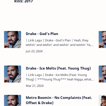
Rilis: 2017
Drake - God's Plan
| Lirik Lagu | Drake - God's Plan | Yeah, they
wishin' and wishin' and wishin' and wishin' Ya,
mereka berharap, dan berharap, dan berharap...
They wishin' on m…
Drake - Ice Melts (Feat. Young Thug)
| Lirik Lagu | Drake - Ice Melts (Feat. Young
Thug) | ***Young Thug*** Yeah Nigga, what
you thought? Slatt, slatt, slatt (yeah, yeah)
Jeffery Feelin' rough, ro…
Metro Boomin - No Complaints (Feat.
Offset & Drake)