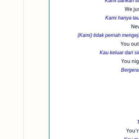
Kami bahkan ti
We jus
Kami hanya tau
Nev
(Kami) tidak pernah mengej
You out
Kau keluar dari 
You nig
Bergerak
You'r