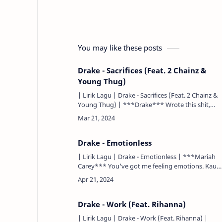
You may like these posts
Drake - Sacrifices (Feat. 2 Chainz &
Young Thug)
| Lirik Lagu | Drake - Sacrifices (Feat. 2 Chainz &
Young Thug) | ***Drake*** Wrote this shit,
January 21 Baby girl, I had to run, I'll be back a
couple mo…
Drake - Emotionless
| Lirik Lagu | Drake - Emotionless | ***Mariah
Carey*** You've got me feeling emotions. Kau
membuat aku merasakan emosi-emosi. Ayy,
higher. Ya, lebih tinggi. A…
Drake - Work (Feat. Rihanna)
| Lirik Lagu | Drake - Work (Feat. Rihanna) |