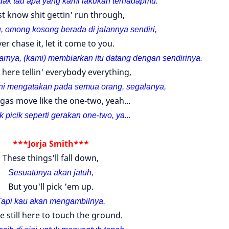
dak tau apa yang kami lakukan terhadapmu.
t know shit gettin' run through,
, omong kosong berada di jalannya sendiri,
er chase it, let it come to you.
arnya, (kami) membiarkan itu datang dengan sendirinya.
 here tellin' everybody everything,
sini mengatakan pada semua orang, segalanya,
gas move like the one-two, yeah...
 picik seperti gerakan one-two, ya...
***Jorja Smith***
These things'll fall down,
Sesuatunya akan jatuh,
But you'll pick 'em up.
Tapi kau akan mengambilnya.
e still here to touch the ground.