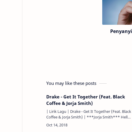
Penyanyi
You may like these posts
Drake - Get It Together (Feat. Black
Coffee & Jorja Smith)
| Lirik Lagu | Drake - Get It Together (Feat. Black
Coffee & Jorja Smith) | ***Jorja Smith*** Hello,
Halo, I've been hurt so many times. Aku telah
menyaki…