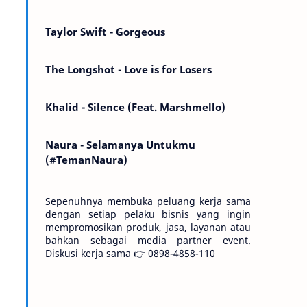
Kemarin telah hilang. Tomorrow will I find
the sun or will i…
Taylor Swift - Gorgeous
The Longshot - Love is for Losers
Khalid - Silence (Feat. Marshmello)
Naura - Selamanya Untukmu
(#TemanNaura)
Sepenuhnya membuka peluang kerja sama
dengan setiap pelaku bisnis yang ingin
mempromosikan produk, jasa, layanan atau
bahkan sebagai media partner event.
Diskusi kerja sama 👉 0898-4858-110