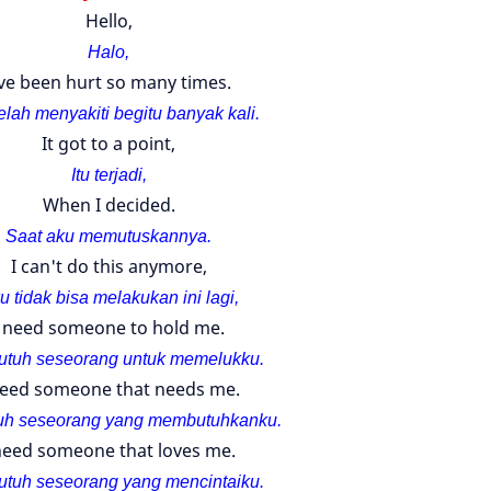
Hello,
Halo,
've been hurt so many times.
elah menyakiti begitu banyak kali.
It got to a point,
Itu terjadi,
When I decided.
Saat aku memutuskannya.
I can't do this anymore,
u tidak bisa melakukan ini lagi,
I need someone to hold me.
utuh seseorang untuk memelukku.
need someone that needs me.
uh seseorang yang membutuhkanku.
need someone that loves me.
utuh seseorang yang mencintaiku.