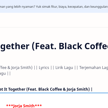
aman yang lebih nyaman? Yuk simak fitur, biaya, kecepatan, dan keunggula
ogether (Feat. Black Coffe
ffee & Jorja Smith) || Lyrics || Lirik Lagu || Terjemahan La
agu ||
t It Together (Feat. Black Coffee & Jorja Smith) |
***Jorja Smith***