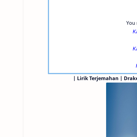
You 
K
K
|
Lirik Terjemahan | Dra