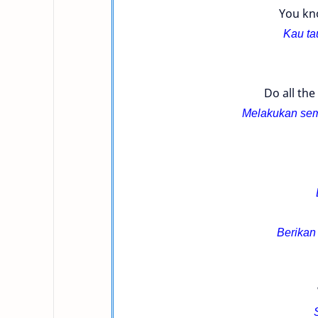
You kno
Kau tau
Do all the 
Melakukan semua
Berikan