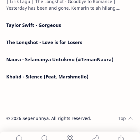
| Lirik Lagu | The Longshot - Goodbye to Romance |
Yesterday has been and gone. Kemarin telah hilang.
Tomorrow will I find the sun or will i…
Taylor Swift - Gorgeous
The Longshot - Love is for Losers
Naura - Selamanya Untukmu (#TemanNaura)
Khalid - Silence (Feat. Marshmello)
©
2026
Sepenuhnya. All rights reserved.