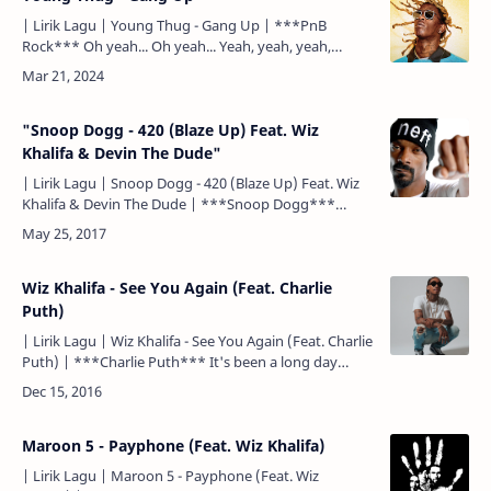
| Lirik Lagu | Young Thug - Gang Up | ***PnB
Rock*** Oh yeah... Oh yeah... Yeah, yeah, yeah,
yeah... Yeah, yeah, yeah, yeah... I'm with the gang,
gang, gang an…
"Snoop Dogg - 420 (Blaze Up) Feat. Wiz
Khalifa & Devin The Dude"
| Lirik Lagu | Snoop Dogg - 420 (Blaze Up) Feat. Wiz
Khalifa & Devin The Dude | ***Snoop Dogg***
Whenever I'm down and out I get back to myself I roll
a m…
Wiz Khalifa - See You Again (Feat. Charlie
Puth)
| Lirik Lagu | Wiz Khalifa - See You Again (Feat. Charlie
Puth) | ***Charlie Puth*** It's been a long day
without you, my friend... Inilah hari terasa lama ta…
Maroon 5 - Payphone (Feat. Wiz Khalifa)
| Lirik Lagu | Maroon 5 - Payphone (Feat. Wiz