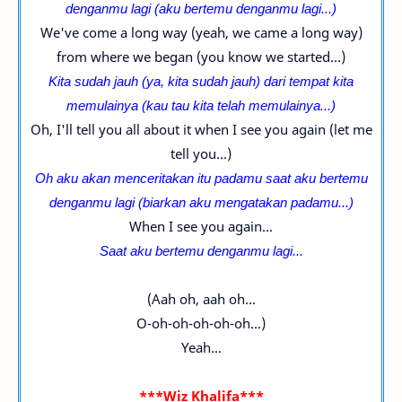
denganmu lagi (
aku bertemu denganmu lagi
...)
We've come a long way (yeah, we came a long way)
from where we began (you know we started...)
Kita sudah jauh (ya, k
ita sudah jauh
) dari tempat kita
memulainya (kau tau kita telah memulainya...)
Oh, I'll tell you all about it when I see you again (let me
tell you...)
Oh aku akan menceritakan itu
padamu
saat aku bertemu
denganmu lagi (biarkan aku mengatakan padamu...)
When I see you again...
Saat aku bertemu denganmu lagi...
(Aah oh, aah oh...
O-oh-oh-oh-oh-oh...)
Yeah...
***Wiz Khalifa***