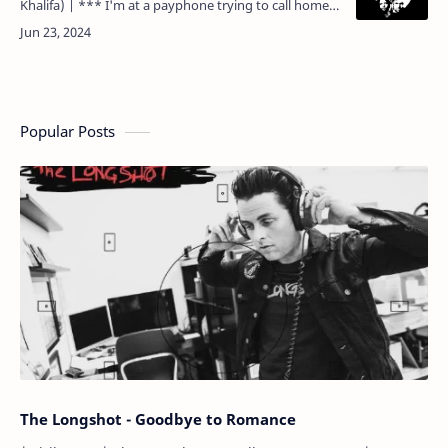
Khalifa) | *** I'm at a payphone trying to call home.
Aku berada di telepon umum berusaha menelpon ke
rumah. All o…
Popular Posts
The Longshot - Goodbye to Romance