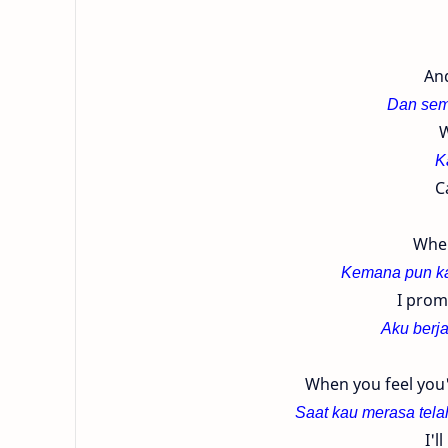
And
Dan sem
W
K
C
When
Kemana pun ka
I promi
Aku berja
When you feel you'
Saat kau merasa tela
I'l