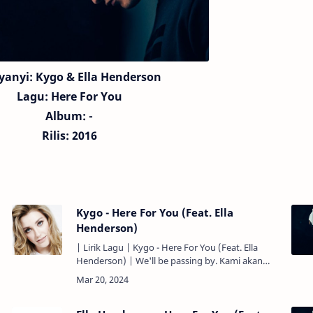
yanyi:
Kygo
& Ella Henderson
Lagu:
Here For You
Album: -
Rilis: 2016
Kygo - Here For You (Feat. Ella
Henderson)
| Lirik Lagu | Kygo - Here For You (Feat. Ella
Henderson) | We'll be passing by. Kami akan
berlalu. And they'll be wasting time. Dan mereka
akan membuang waktu. J…