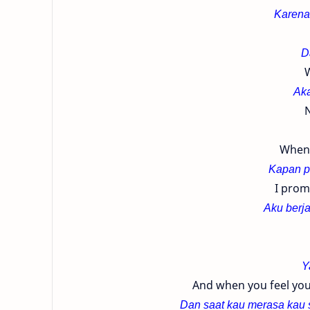
Karena
D
W
Aka
Whene
Kapan p
I promi
Aku berja
Y
And when you feel you
Dan saat kau merasa kau 