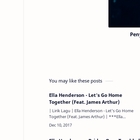
Pen
You may like these posts
Ella Henderson - Let's Go Home
Together (Feat. James Arthur)
| Lirik Lagu | Ella Henderson - Let's Go Home
Together (Feat. James Arthur) | ***Ella
Henderson*** I'd never have given you a
second look. Aku tidak akan pernah m…