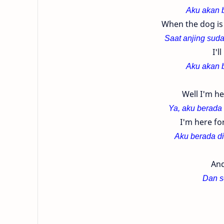
Aku akan b
When the dog is
Saat anjing suda
I'l
Aku akan b
Well I'm he
Ya, aku berada 
I'm here for
Aku berada di
And
Dan s