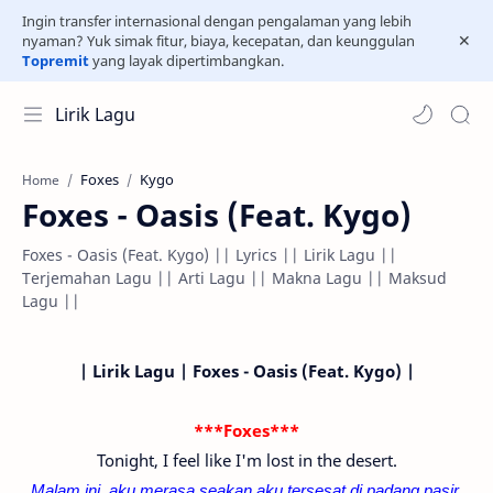
Ingin transfer internasional dengan pengalaman yang lebih
nyaman? Yuk simak fitur, biaya, kecepatan, dan keunggulan
Topremit
yang layak dipertimbangkan.
Lirik Lagu
Foxes
Kygo
Home
Foxes - Oasis (Feat. Kygo)
Foxes - Oasis (Feat. Kygo) || Lyrics || Lirik Lagu ||
Terjemahan Lagu || Arti Lagu || Makna Lagu || Maksud
Lagu ||
| Lirik Lagu | Foxes - Oasis (Feat. Kygo) |
***Foxes***
Tonight, I feel like I'm lost in the desert.
Malam ini, aku merasa seakan aku tersesat di padang pasir.