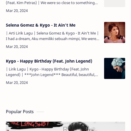
(Feat. Kim Petras) | We were so close to something
right... Dulu kita sangat dekat dengan sesuatu yang
benar.…
Selena Gomez & Kygo - It Ain't Me
| Arti Lirik Lagu | Selena Gomez & Kygo - It Ain't Me |
I had a dream, Aku memiliki sebuah mimpi, We were
sipping whisky neat, Kita meminum wiski dengan
santa…
Kygo - Happy Birthday (Feat. John Legend)
| Lirik Lagu | Kygo - Happy Birthday (Feat. John
Legend) | ***John Legend*** Beautiful, beautiful,
no other name. Cantik, cantik, tidak ada nama lain. I
knew from th…
Popular Posts