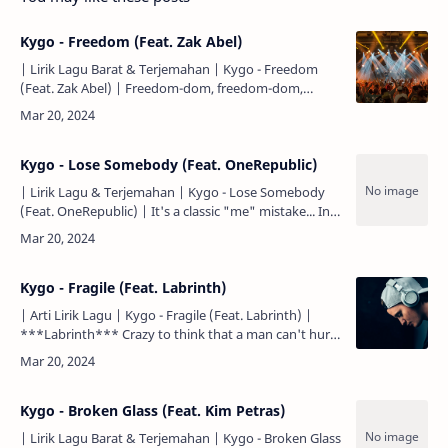
Kygo - Freedom (Feat. Zak Abel)
| Lirik Lagu Barat & Terjemahan | Kygo - Freedom
(Feat. Zak Abel) | Freedom-dom, freedom-dom,
freedom... Kemerdekaan, kemerdekaan,
kemerdekaan... Freedom-dom I've b…
Kygo - Lose Somebody (Feat. OneRepublic)
| Lirik Lagu & Terjemahan | Kygo - Lose Somebody
(Feat. OneRepublic) | It's a classic "me" mistake... Ini
adalah sebuah kesalahan klasik... Someone gives me
love.…
Kygo - Fragile (Feat. Labrinth)
| Arti Lirik Lagu | Kygo - Fragile (Feat. Labrinth) |
***Labrinth*** Crazy to think that a man can't hurt.
Gila untuk berpikir bahwa seorang lelaki tidak bisa t…
Kygo - Broken Glass (Feat. Kim Petras)
| Lirik Lagu Barat & Terjemahan | Kygo - Broken Glass