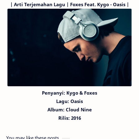
|
Arti Terjemahan Lagu |
Foxes
Feat. Kygo
- Oasis |
Penyanyi:
Kygo
& Foxes
Lagu:
Oasis
Album: Cloud Nine
Rilis: 2016
You may like these posts