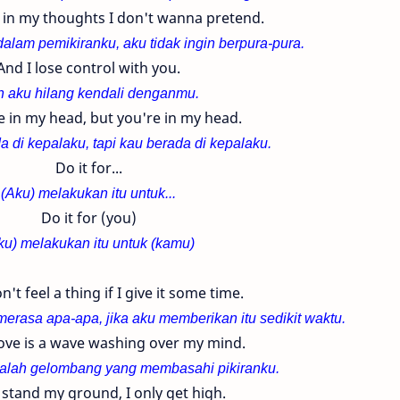
in my thoughts I don't wanna pretend.
dalam pemikiranku, aku tidak ingin berpura-pura.
And I lose control with you.
 aku hilang kendali denganmu.
e in my head, but you're in my head.
a di kepalaku, tapi kau berada di kepalaku.
Do it for...
(Aku) melakukan itu untuk...
Do it for (you)
ku) melakukan itu untuk (kamu)
n't feel a thing if I give it some time.
 merasa apa-apa, jika aku memberikan itu sedikit waktu.
love is a wave washing over my mind.
dalah gelombang yang membasahi pikiranku.
stand my ground, I only get high.