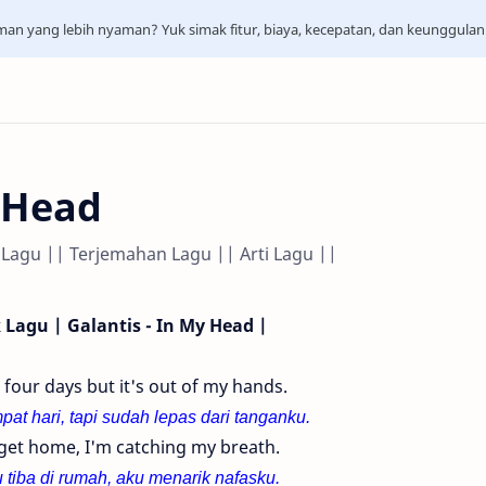
aman yang lebih nyaman? Yuk simak fitur, biaya, kecepatan, dan keunggula
y Head
ik Lagu || Terjemahan Lagu || Arti Lagu ||
k Lagu | Galantis - In My Head |
 four days but it's out of my hands.
pat hari, tapi sudah lepas dari tanganku.
get home, I'm catching my breath.
 tiba di rumah, aku menarik nafasku.