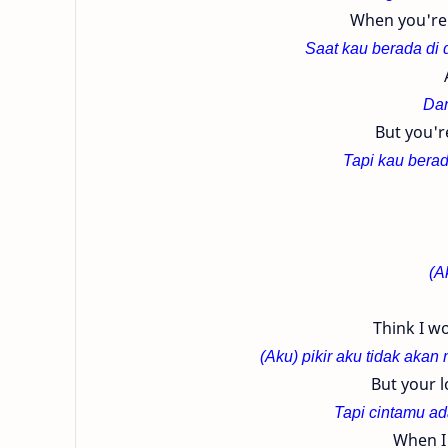
When you're 
Saat kau berada di 
Dan
But you'r
Tapi kau berad
(A
Think I wo
(Aku) pikir aku tidak akan
But your 
Tapi cintamu a
When I 