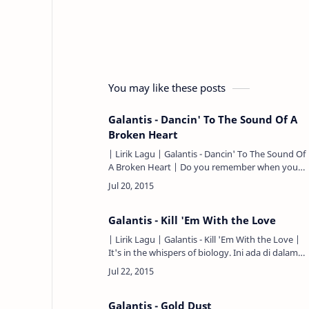
You may like these posts
Galantis - Dancin' To The Sound Of A
Broken Heart
| Lirik Lagu | Galantis - Dancin' To The Sound Of
A Broken Heart | Do you remember when you
and I were young? Apa kau ingat saat kau dan
aku masih muda dulu?…
Galantis - Kill 'Em With the Love
| Lirik Lagu | Galantis - Kill 'Em With the Love |
It's in the whispers of biology. Ini ada di dalam
bisikan-bisikan biologi. It's in my heart, it's in my
so…
Galantis - Gold Dust