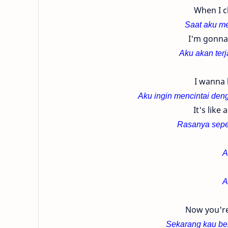
When I cl
Saat aku me
I'm gonna 
Aku akan terj
I wanna 
Aku ingin mencintai deng
It's like
Rasanya seper
A
A
Now you're
Sekarang kau ber