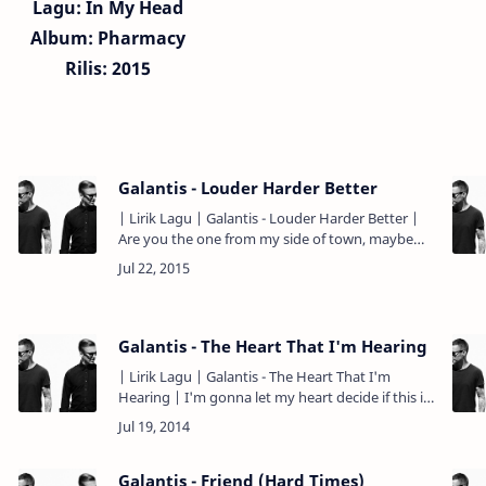
Lagu:
In My Head
Album: Pharmacy
Rilis: 2015
Galantis - Louder Harder Better
| Lirik Lagu | Galantis - Louder Harder Better |
Are you the one from my side of town, maybe
maybe. Apakah kau seorang dari sisi kotaku,
mungkin, mungkin. It…
Galantis - The Heart That I'm Hearing
| Lirik Lagu | Galantis - The Heart That I'm
Hearing | I'm gonna let my heart decide if this is
real. Aku akan membiarkan hatimu memutuskan
apakah ini (perasa…
Galantis - Friend (Hard Times)