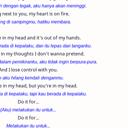
ri dengan tegak, aku hanya akan meninggi.
 next to you, my heart is on fire.
ing di sampingmu, hatiku membara.
 in my head and it's out of my hands.
ada di kepalaku, dan itu lepas dari tanganku.
in my thoughts I don't wanna pretend.
dalam pemikiranku, aku tidak ingin berpura-pura.
And I lose control with you.
 aku hilang kendali denganmu.
e in my head, but you're in my head.
a di kepalaku, tapi kau berada di kepalaku.
Do it for...
(Aku) melakukan itu untuk...
Do it for...
Melakukan itu untuk...