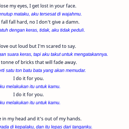
ose my eyes, I get lost in your face.
nutup mataku, aku tersesat di wajahmu.
fall fall hard, no I don't give a damn.
atuh dengan keras, tidak, aku tidak peduli.
love out loud but I'm scared to say.
an suara keras, tapi aku takut untuk mengatakannya.
 a tonne of bricks that will fade away.
ti satu ton batu bata yang akan memudar.
I do it for you.
ku melakukan itu untuk kamu.
I do it for you.
ku melakukan itu untuk kamu.
 in my head and it's out of my hands.
ada di kepalaku, dan itu lepas dari tanganku.