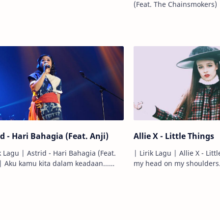
ng selama hidupku... Biarpun saya
(Feat. The Chainsmokers) | It's 4AM,
pergi jauh... Tida…
don't know where to go. Ini jam 4 pagi,
aku tidak ta…
d - Hari Bahagia (Feat. Anji)
Allie X - Little Things
k Lagu | Astrid - Hari Bahagia (Feat.
| Lirik Lagu | Allie X - Little T
adaan...
my head on my shoulders. Aku letakk
 telah diikrarkan... Waktupun
kepalaku di pundakku. Try to be someone,
lu hati selal…
yeah... Mencob…