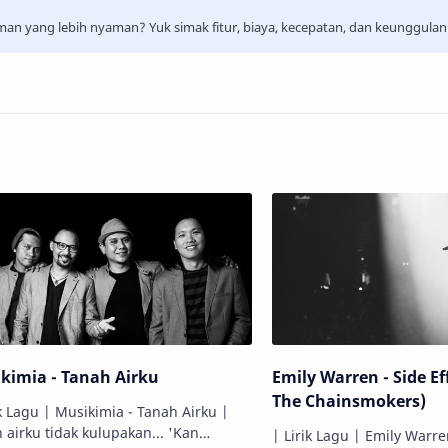
aman yang lebih nyaman? Yuk simak fitur, biaya, kecepatan, dan keunggula
kimia - Tanah Airku
Emily Warren - Side Ef
The Chainsmokers)
ik Lagu | Musikimia - Tanah Airku |
airku tidak kulupakan... 'Kan
| Lirik Lagu | Emily Warren