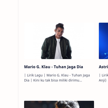
sebelumnya... Kau mampu buatku jatuh
terkena
terpesona... Malam ini k…
Mario G. Klau - Tuhan Jaga Dia
Astri
| Lirik Lagu | Mario G. Klau - Tuhan Jaga
| Liri
Dia | Kini ku tak bisa miliki dirimu
Anji) | Aku kamu kita dalam ke
seutuhnya... Karena kebodohan ini...
Hati ini
Namun ku selalu menunggu…
berla