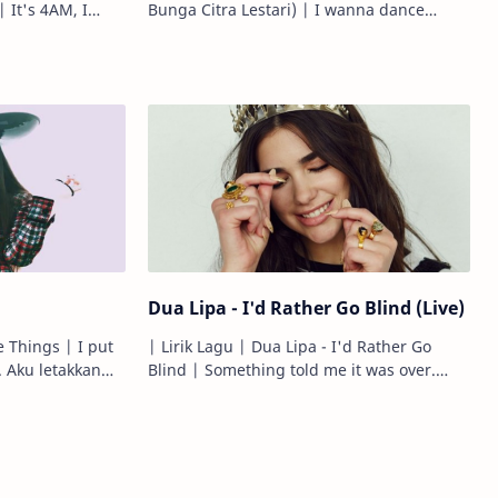
 I
Bunga Citra Lestari) | I wanna dance
tonight. Aku ingin menari malam ini. Until
forever. Sampai …
Dua Lipa - I'd Rather Go Blind (Live)
hings | I put
| Lirik Lagu | Dua Lipa - I'd Rather Go
an
Blind | Something told me it was over.
Sesuatu mengatakan padaku, ini sudah
berakhir. When I saw…